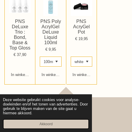
PNS
PNS Poly
PNS
DeLuxe
AcrylGel
AcryGel
Trio :
DeLuxe
Pot
Bond,
Liquid
€ 19,95
Base &
100ml
Top Gloss
€ 9,95
€ 37,90
In winkelwagen
In winkelwagen
In winkelwagen
TOP
Deze website gebruikt cookies voor analyse-
doeleinden en/of het tonen van advertenties. Door
gebruik te blijven maken van de site gaat u
hiermee akkoord.
© 2020 - 2026 Cure pro Beauty
Powered by
JouwWeb
Akkoord