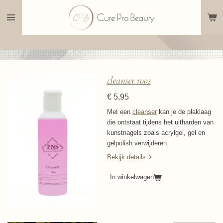
Ga
direct
naar
de
hoofdinhoud
cleanser roos
€ 5,95
Met een
cleanser
kan je de plaklaag
die ontstaat tijdens het uitharden van
kunstnagels zoals acrylgel, gel en
gelpolish verwijderen.
Bekijk details
In winkelwagen