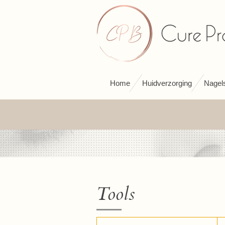
Ga
direct
naar
de
hoofdinhoud
Home
Huidverzorging
Nagels
Tools