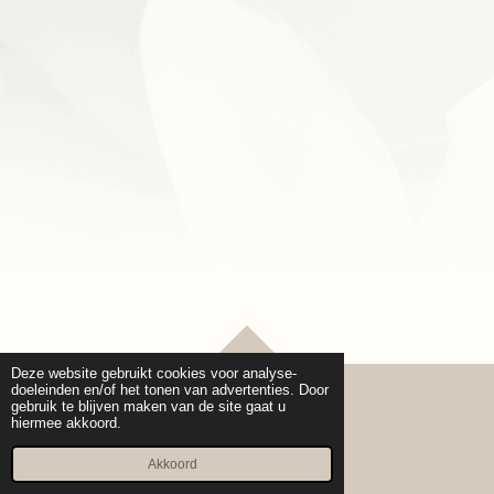
TOP
Deze website gebruikt cookies voor analyse-
doeleinden en/of het tonen van advertenties. Door
gebruik te blijven maken van de site gaat u
hiermee akkoord.
© 2020 - 2026 Cure pro Beauty
Powered by
JouwWeb
Akkoord