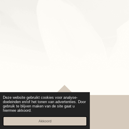
TOP
Deze website gebruikt cookies voor analyse-
doeleinden en/of het tonen van advertenties. Door
gebruik te blijven maken van de site gaat u
hiermee akkoord.
© 2020 - 2026 Cure pro Beauty
Powered by
JouwWeb
Akkoord