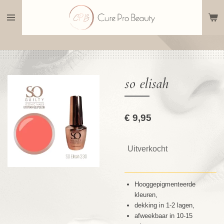
Ga
direct
naar
de
hoofdinhoud
so elisah
€ 9,95
Uitverkocht
Hooggepigmenteerde
kleuren,
dekking in 1-2 lagen,
afweekbaar in 10-15