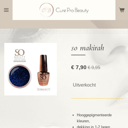
Ga
direct
naar
de
hoofdinhoud
so makirah
€ 7,90
€ 9,95
Uitverkocht
Hooggepigmenteerde
kleuren,
dekking in 1-2 lagen,