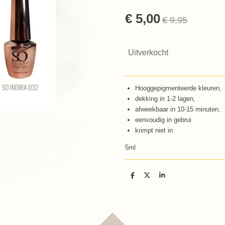
€ 5,00
€ 9,95
Uitverkocht
Hooggepigmenteerde kleuren,
dekking in 1-2 lagen,
afweekbaar in 10-15 minuten,
eenvoudig in gebrui
krimpt niet in
5ml
D
D
S
e
e
h
l
e
a
e
l
r
n
e