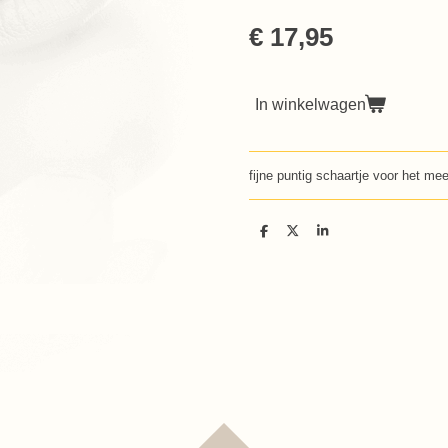
€ 17,95
In winkelwagen
fijne puntig schaartje voor het m
D
D
S
e
e
h
l
e
a
e
l
r
n
e