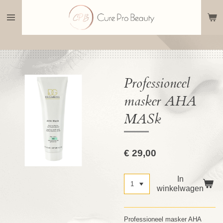
Ga
direct
naar
de
hoofdinhoud
Professioneel
masker AHA
MASk
€ 29,00
In
winkelwagen
Professioneel masker AHA