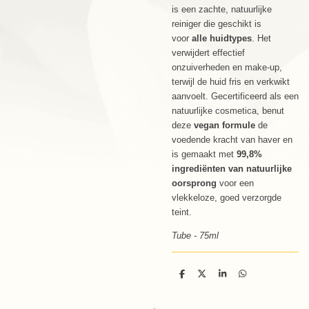
is een zachte, natuurlijke
reiniger die geschikt is
voor
alle huidtypes
. Het
verwijdert effectief
onzuiverheden en make-up,
terwijl de huid fris en verkwikt
aanvoelt. Gecertificeerd als een
natuurlijke cosmetica, benut
deze
vegan formule
de
voedende kracht van haver en
is gemaakt met
99,8%
ingrediënten van natuurlijke
oorsprong
voor een
vlekkeloze, goed verzorgde
teint.
Tube - 75ml
D
D
S
D
e
e
h
e
l
e
a
l
e
l
r
e