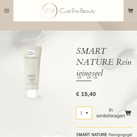
Ga
direct
naar
de
hoofdinhoud
SMART
NATURE Rein
igingsgel
€ 15,40
In
winkelwagen
SMART NATURE
Reinigingsgel