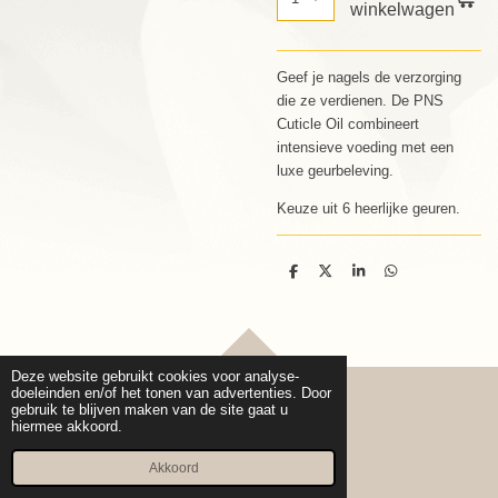
winkelwagen
Geef je nagels de verzorging
die ze verdienen. De PNS
Cuticle Oil combineert
intensieve voeding met een
luxe geurbeleving.
Keuze uit 6 heerlijke geuren.
D
D
S
D
e
e
h
e
l
e
a
l
e
l
r
e
n
e
n
TOP
Deze website gebruikt cookies voor analyse-
doeleinden en/of het tonen van advertenties. Door
gebruik te blijven maken van de site gaat u
hiermee akkoord.
© 2020 - 2026 Cure pro Beauty
Powered by
JouwWeb
Akkoord