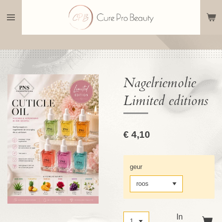
Ga
direct
naar
de
hoofdinhoud
Nagelriemolie
Limited editions
€ 4,10
geur
In