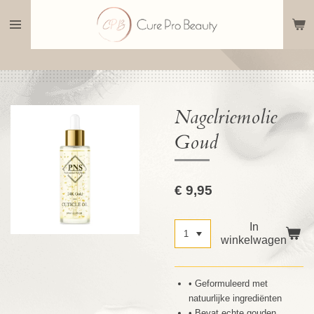
Ga
direct
naar
de
hoofdinhoud
Nagelriemolie
Goud
€ 9,95
In
winkelwagen
• Geformuleerd met
natuurlijke ingrediënten
• Bevat echte gouden