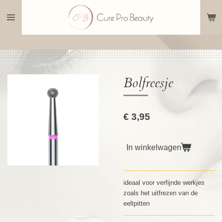
Ga
direct
naar
de
hoofdinhoud
Bolfreesje
€ 3,95
In winkelwagen
ideaal voor verfijnde werkjes
zoals het uitfrezen van de
eeltpitten