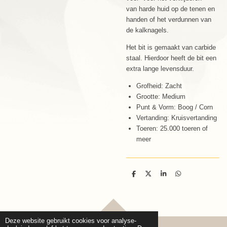
van harde huid op de tenen en
handen of het verdunnen van
de kalknagels.
Het bit is gemaakt van carbide
staal. Hierdoor heeft de bit een
extra lange levensduur.
Grofheid: Zacht
Grootte: Medium
Punt & Vorm: Boog / Corn
Vertanding: Kruisvertanding
Toeren: 25.000 toeren of
meer
D
D
S
D
e
e
h
e
l
e
a
l
e
l
r
e
n
e
n
TOP
Deze website gebruikt cookies voor analyse-