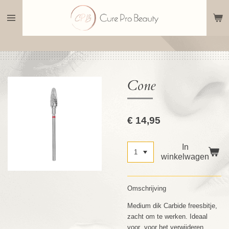
Ga
direct
naar
de
hoofdinhoud
Cone
€ 14,95
In
winkelwagen
Omschrijving
Medium dik Carbide freesbitje,
zacht om te werken. Ideaal
voor voor het verwijderen