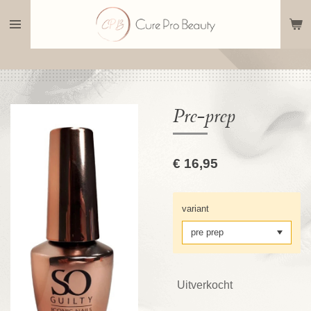
Ga
direct
naar
de
hoofdinhoud
Pre-prep
€ 16,95
variant
Uitverkocht