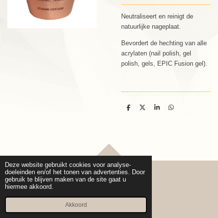
Neutraliseert en reinigt de
natuurlijke nageplaat.
Bevordert de hechting van alle
acrylaten (nail polish, gel
polish, gels, EPIC Fusion gel).
D
D
S
D
e
e
h
e
l
e
a
l
e
l
r
e
n
e
n
TOP
Deze website gebruikt cookies voor analyse-
doeleinden en/of het tonen van advertenties. Door
gebruik te blijven maken van de site gaat u
hiermee akkoord.
© 2020 - 2026 Cure pro Beauty
Powered by
JouwWeb
Akkoord