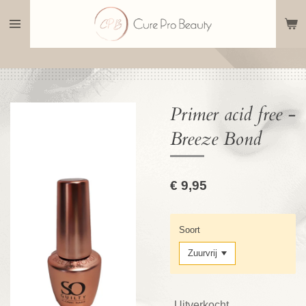
Ga
direct
naar
de
hoofdinhoud
Primer acid free -
Breeze Bond
€ 9,95
Soort
Uitverkocht