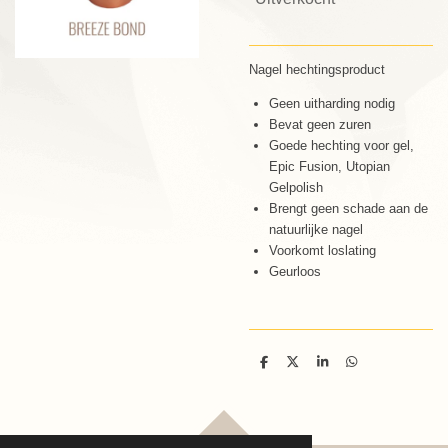
Nagel hechtingsproduct
Geen uitharding nodig
Bevat geen zuren
Goede hechting voor gel,
Epic Fusion, Utopian
Gelpolish
Brengt geen schade aan de
natuurlijke nagel
Voorkomt loslating
Geurloos
D
D
S
D
e
e
h
e
l
e
a
l
e
l
r
e
n
e
n
TOP