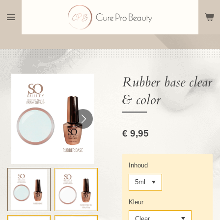
Ga
direct
naar
de
hoofdinhoud
Rubber base clear
& color
€ 9,95
Inhoud
Kleur