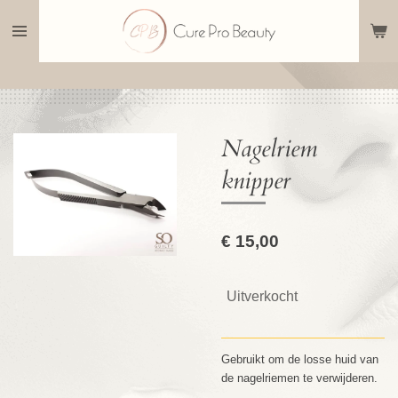
Ga
direct
naar
de
hoofdinhoud
Nagelriem
knipper
€ 15,00
Uitverkocht
Gebruikt om de losse huid van
de nagelriemen te verwijderen
.