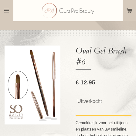
Ga
direct
naar
de
hoofdinhoud
Oval Gel Brush
#6
€ 12,95
Uitverkocht
Gemakkelijk voor het uitlijnen
en plaatsen van uw smileline.
Je kunt het ook gebruiken om