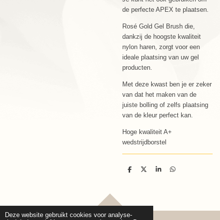
de perfecte APEX te plaatsen.
Rosé Gold Gel Brush die,
dankzij de hoogste kwaliteit
nylon haren, zorgt voor een
ideale plaatsing van uw gel
producten.
Met deze kwast ben je er zeker
van dat het maken van de
juiste bolling of zelfs plaatsing
van de kleur perfect kan.
Hoge kwaliteit A+
wedstrijdborstel
D
D
S
D
e
e
h
e
l
e
a
l
e
l
r
e
n
e
n
TOP
Deze website gebruikt cookies voor analyse-