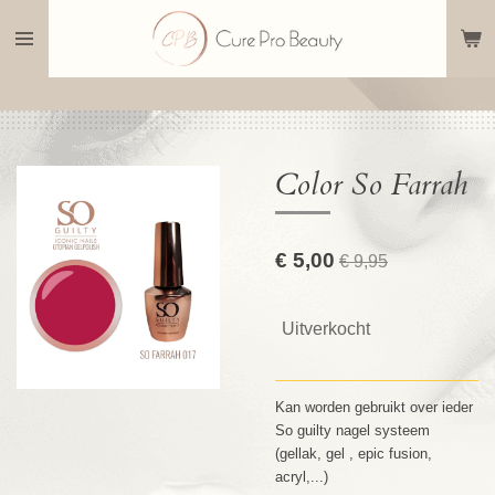
Ga
direct
naar
de
hoofdinhoud
Color So Farrah
€ 5,00
€ 9,95
Uitverkocht
Kan worden gebruikt over ieder
So guilty nagel systeem
(gellak, gel , epic fusion,
acryl,...)