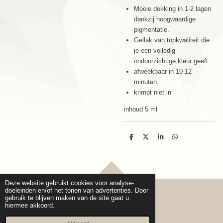
Mooie dekking in 1-2 lagen
dankzij hoogwaardige
pigmentatie.
Gellak van topkwaliteit die
je een volledig
ondoorzichtige kleur geeft.
afweekbaar in 10-12
minuten. .
krimpt niet in
inhoud 5 ml
D
D
S
D
e
e
h
e
l
e
a
l
e
l
r
e
n
e
n
TOP
Deze website gebruikt cookies voor analyse-
doeleinden en/of het tonen van advertenties. Door
gebruik te blijven maken van de site gaat u
hiermee akkoord.
© 2020 - 2026 Cure pro Beauty
Powered by
JouwWeb