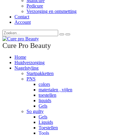
Manicure
Pedicure
Verzorging en ontsmetting
Contact
Account
Cure Pro Beauty
Home
Huidverzorging
Nagelstyling
Startpakketten
PNS
colors
materialen , vijlen
toestellen
liquids
Gels
So guilty
Gels
Liquids
Toestellen
Tools