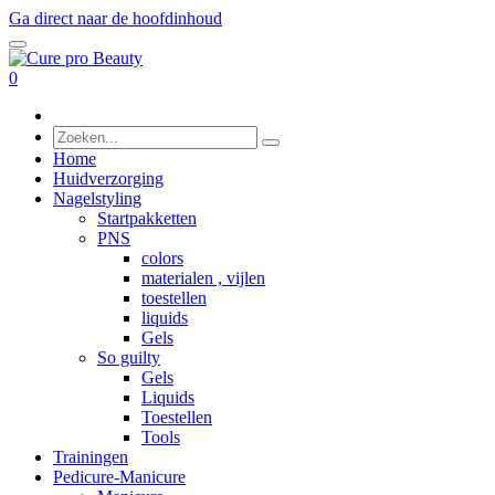
Ga direct naar de hoofdinhoud
0
Home
Huidverzorging
Nagelstyling
Startpakketten
PNS
colors
materialen , vijlen
toestellen
liquids
Gels
So guilty
Gels
Liquids
Toestellen
Tools
Trainingen
Pedicure-Manicure