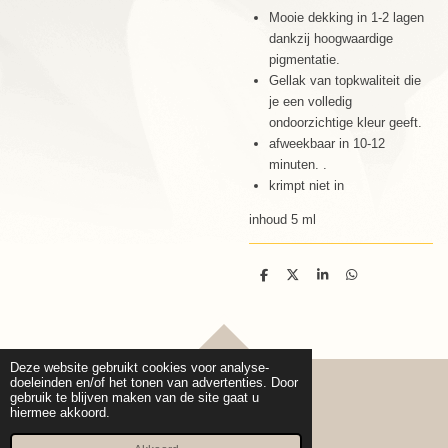
Mooie dekking in 1-2 lagen
dankzij hoogwaardige
pigmentatie.
Gellak van topkwaliteit die
je een volledig
ondoorzichtige kleur geeft.
afweekbaar in 10-12
minuten. .
krimpt niet in
inhoud 5 ml
D
D
S
D
e
e
h
e
l
e
a
l
e
l
r
e
n
e
n
TOP
Deze website gebruikt cookies voor analyse-
doeleinden en/of het tonen van advertenties. Door
gebruik te blijven maken van de site gaat u
hiermee akkoord.
© 2020 - 2026 Cure pro Beauty
Powered by
JouwWeb