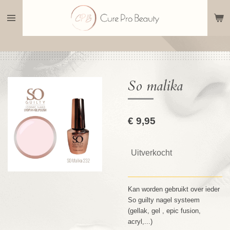
Ga
direct
naar
de
hoofdinhoud
So malika
€ 9,95
Uitverkocht
Kan worden gebruikt over ieder
So guilty nagel systeem
(gellak, gel , epic fusion,
acryl,...)