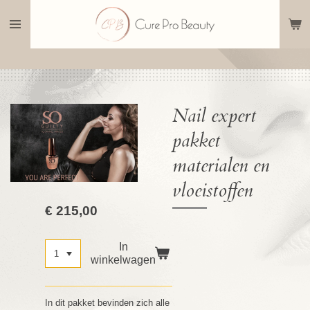
Ga
direct
naar
de
hoofdinhoud
Nail expert
pakket
materialen en
vloeistoffen
€ 215,00
In
winkelwagen
In dit pakket bevinden zich alle