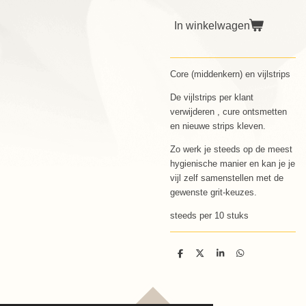
In winkelwagen
Core (middenkern) en vijlstrips
De vijlstrips per klant
verwijderen , cure ontsmetten
en nieuwe strips kleven.
Zo werk je steeds op de meest
hygienische manier en kan je je
vijl zelf samenstellen met de
gewenste grit-keuzes.
steeds per 10 stuks
D
D
S
D
e
e
h
e
l
e
a
l
e
l
r
e
n
e
n