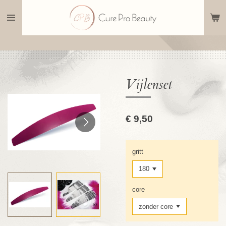
Ga
direct
naar
de
hoofdinhoud
Vijlenset
€ 9,50
gritt
core